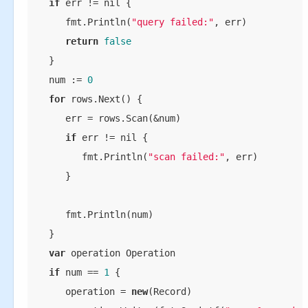
if
 err != nil {

      fmt.Println(
"query failed:"
, err)

return
false
   }

   num := 
0
for
 rows.Next() {

      err = rows.Scan(&num)

if
 err != nil {

         fmt.Println(
"scan failed:"
, err)

      }

      fmt.Println(num)

   }

var
 operation Operation

if
 num == 
1
 {

      operation = 
new
(Record)
