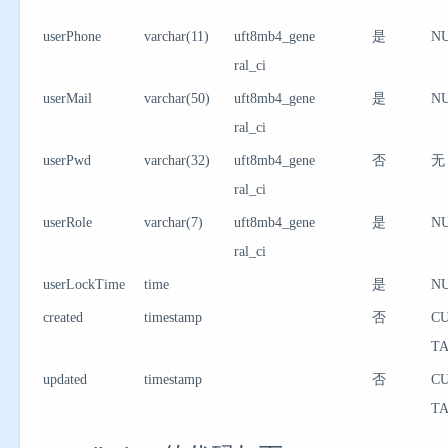
userPhone
varchar(11)
uft8mb4_gene
是
N
ral_ci
userMail
varchar(50)
uft8mb4_gene
是
N
ral_ci
userPwd
varchar(32)
uft8mb4_gene
否
无
ral_ci
userRole
varchar(7)
uft8mb4_gene
是
N
ral_ci
userLockTime
time
是
N
created
timestamp
否
C
T
updated
timestamp
否
C
T