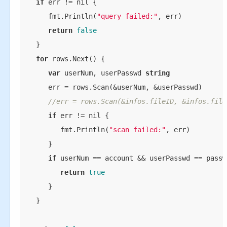
if
 err != nil {

      fmt.Println(
"query failed:"
, err)

return
false
   }

for
 rows.Next() {

var
 userNum, userPasswd 
string
      err = rows.Scan(&userNum, &userPasswd)

//err = rows.Scan(&infos.fileID, &infos.file
if
 err != nil {

         fmt.Println(
"scan failed:"
, err)

      }

if
 userNum == account && userPasswd == passwo
return
true
      }

   }
