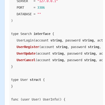
   SERVER   = 
"127.0.0.1"
   PORT     = 
3306
   DATABASE = 
""
)

type Search 
interface
 {

   UserLogin(account 
string
, password 
string
, acty
UserRegister
(
account 
string
, password 
string
, a
UserUpdate
(
account 
string
, password 
string
, act
UserCancel
(
account 
string
, password 
string
, act
}

type User 
struct
 {

}

func (user User) UserInfo() {
