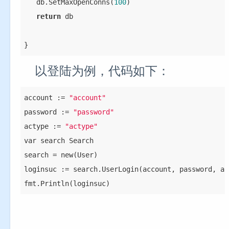
   db.SetMaxOpenConns(
100
)

return
 db

}
以登陆为例，代码如下：
account := 
"account"
password := 
"password"
actype := 
"actype"
var search Search

search = new(User)

loginsuc := search.UserLogin(account, password, ac
fmt.Println(loginsuc)