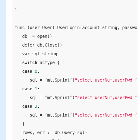
}

func (user User) UserLogin(account 
string
, passwor
   db := open()

   defer db.Close()

var
 sql 
string
switch
 actype {

case
0
:

      sql = fmt.Sprintf(
"select userNum,userPwd fr
case
1
:

      sql = fmt.Sprintf(
"select userNum,userPwd fr
case
2
:

      sql = fmt.Sprintf(
"select userNum,userPwd fr
   }

   rows, err := db.Query(sql)
