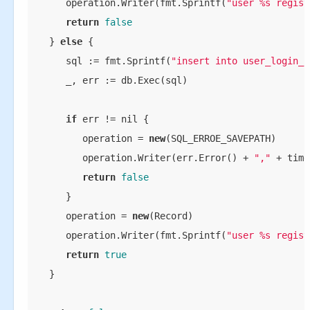
      operation.Writer(fmt.Sprintf(
"user %s regist
return
false
   } 
else
 {

      sql := fmt.Sprintf(
"insert into user_login_i
      _, err := db.Exec(sql)

if
 err != nil {

         operation = 
new
(SQL_ERROE_SAVEPATH)

         operation.Writer(err.Error() + 
","
 + time
return
false
      }

      operation = 
new
(Record)

      operation.Writer(fmt.Sprintf(
"user %s regist
return
true
   }
