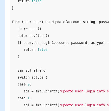
return
false
}

func (user User) UserUpdate(account 
string
, passwo
   db := open()

   defer db.Close()

if
 user.UserLogin(account, password, actype) ==
return
false
   }

var
 sql 
string
switch
 actype {

case
0
:

      sql = fmt.Sprintf(
"update user_login_info se
case
1
:

      sql = fmt.Sprintf(
"update user_login_info se