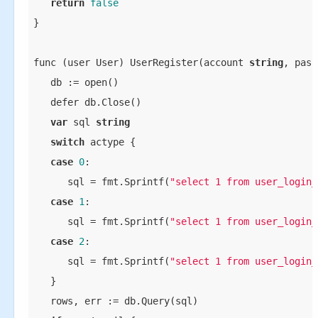
return
false
}

func (user User) UserRegister(account 
string
, pass
   db := open()

   defer db.Close()

var
 sql 
string
switch
 actype {

case
0
:

      sql = fmt.Sprintf(
"select 1 from user_login_
case
1
:

      sql = fmt.Sprintf(
"select 1 from user_login_
case
2
:

      sql = fmt.Sprintf(
"select 1 from user_login_
   }

   rows, err := db.Query(sql)
