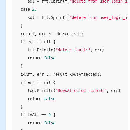
      sql = fmt.Sprintf(
"delete from user_login_in
case
2
:

      sql = fmt.Sprintf(
"delete from user_login_in
   }

   result, err := db.Exec(sql)

if
 err != nil {

      fmt.Println(
"delete fault:"
, err)

return
false
   }

   idAff, err := result.RowsAffected()

if
 err != nil {

      log.Println(
"RowsAffected failed:"
, err)

return
false
   }

if
 idAff == 
0
 {

return
false