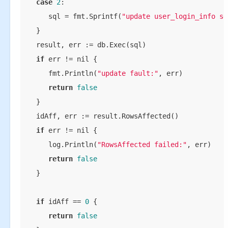
case
2
:

      sql = fmt.Sprintf(
"update user_login_info se
   }

   result, err := db.Exec(sql)

if
 err != nil {

      fmt.Println(
"update fault:"
, err)

return
false
   }

   idAff, err := result.RowsAffected()

if
 err != nil {

      log.Println(
"RowsAffected failed:"
, err)

return
false
   }

if
 idAff == 
0
 {

return
false