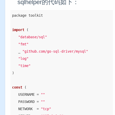
sqlhelper的代码如下：
package toolkit

import
 (
"database/sql"
"fmt"
   _ 
"github.com/go-sql-driver/mysql"
"log"
"time"
)

const
 (
   USERNAME = 
""
   PASSWORD = 
""
   NETWORK  = 
"tcp"