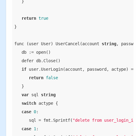
   }

return
true
}

func (user User) UserCancel(account 
string
, passwo
   db := open()

   defer db.Close()

if
 user.UserLogin(account, password, actype) ==
return
false
   }

var
 sql 
string
switch
 actype {

case
0
:

      sql = fmt.Sprintf(
"delete from user_login_in
case
1
:
