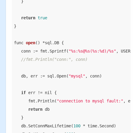
   }

return
true
}

func 
open
(
) *sql.DB
 {

   conn := fmt.Sprintf(
"%s:%s@%s(%s:%d)/%s"
, USERN
//fmt.Println("conn:", conn)
   db, err := sql.Open(
"mysql"
, conn)

if
 err != nil {

      fmt.Println(
"connection to mysql fault:"
, er
return
 db

   }

   db.SetConnMaxLifetime(
100
 * time.Second)
